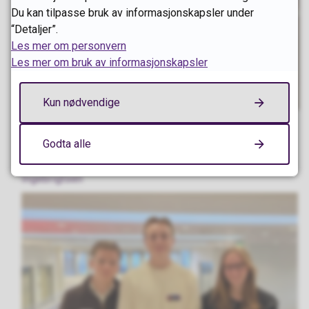
Du kan tilpasse bruk av informasjonskapsler under
“Detaljer”.
Les mer om personvern
Les mer om bruk av informasjonskapsler
Kun nødvendige
Ungdommen delte åpent om hva "sammen sterkere"
betyr for dem.
Godta alle
Innlandet fylkeskommune/Karen Nybakk-
Ingebrigtsen